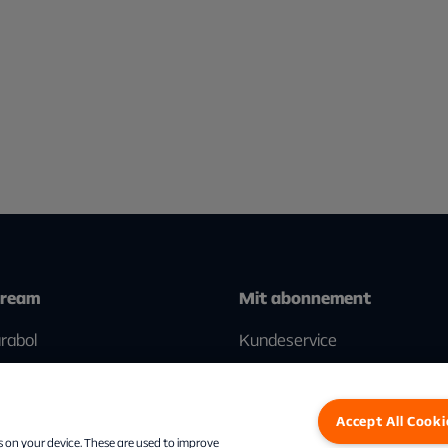
tream
Mit abonnement
rabol
Kundeservice
Accept All Cooki
s on your device. These are used to improve