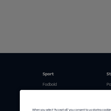
Sport
S
Fodbold
Pa
Golf
Streamingguide
When you select “Accept all,” you consent to us storing cookie