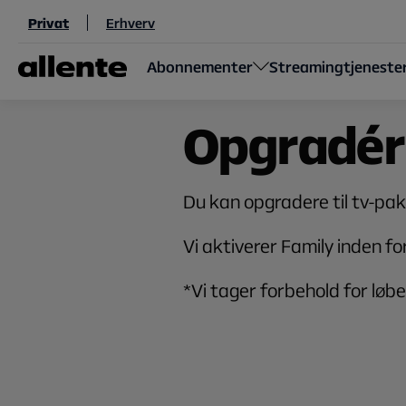
Til hovedindhold
Privat
Erhverv
Abonnementer
Streamingtjeneste
Opgradér 
Du kan opgradere til tv-pa
Vi aktiverer Family inden for
*Vi tager forbehold for løb