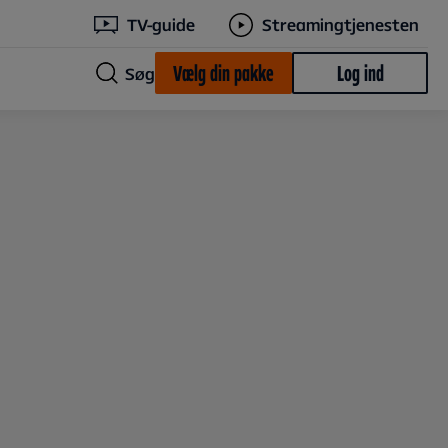
TV-guide
Streamingtjenesten
Vælg din pakke
Log ind
Søg