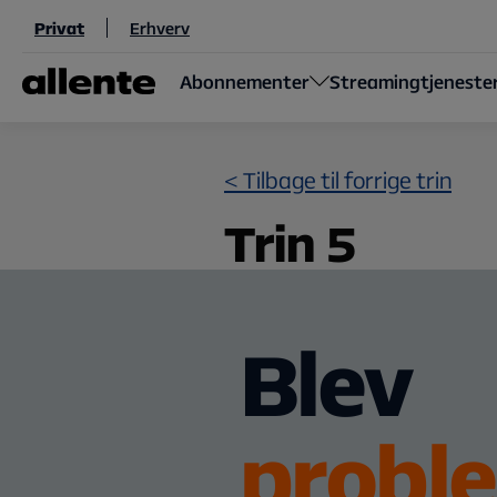
Til hovedindhold
Privat
Erhverv
Abonnementer
Streamingtjeneste
< Tilbage til forrige trin
Trin 5
Blev
probl