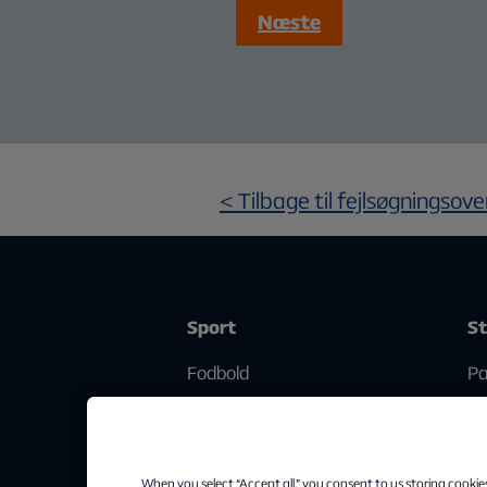
Næste
< Tilbage til fejlsøgningsove
Sport
S
Fodbold
Pa
Golf
Streamingguide
When you select “Accept all,” you consent to us storing cookie