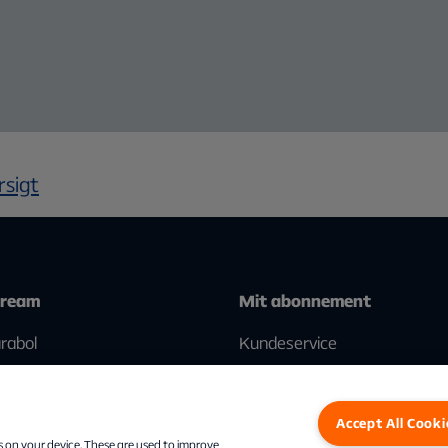
rsigt
tream
Mit abonnement
rabol
Kundeservice
Accept All Cooki
s on your device. These are used to improve