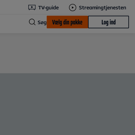
TV-guide
Streamingtjenesten
Vælg din pakke
Log ind
Søg