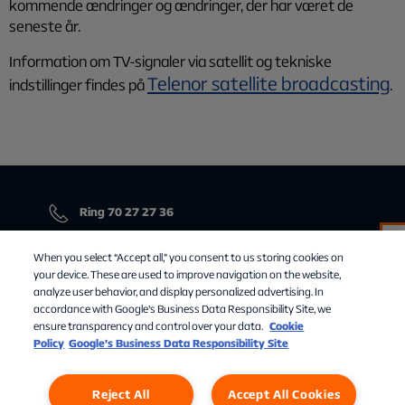
kommende ændringer og ændringer, der har været de
seneste år.
Information om TV-signaler via satellit og tekniske
Telenor satellite broadcasting
indstillinger findes på
.
Ring 70 27 27 36
Chat med os
erhverv@allente.dk
When you select “Accept all,” you consent to us storing cookies on
your device. These are used to improve navigation on the website,
analyze user behavior, and display personalized advertising. In
Åbningstider
accordance with Google's Business Data Responsibility Site, we
ensure transparency and control over your data.
Cookie
Alle hverdage fra 09.00-16.00
Policy
Google’s Business Data Responsibility Site
Allente Erhverv
Reject All
Accept All Cookies