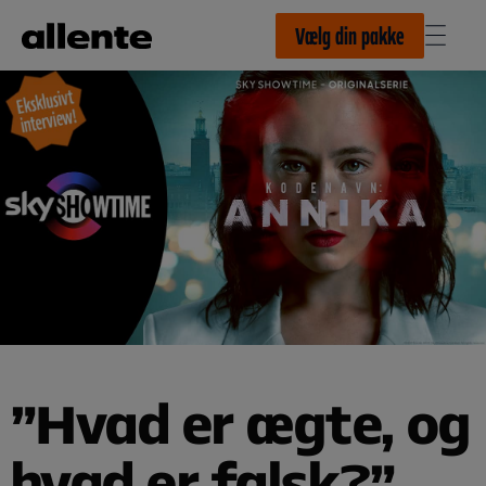
Til hovedindhold
Vælg din pakke
”Hvad er ægte, og
hvad er falsk?”