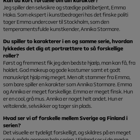
Kan du kort fortælle om din karakter?
Jeg spiller den selvsikre og stædige politibetjent, Emma
Haka. Som ekspert i kunstbedrageri hos det finske politi
tager Emma undercover til Stockholm, som den
temperamentsfulde kunstkender, Annika Stormare.
Du spiller to karakterer i en og samme serie, hvordan
lykkedes det dig at portrættere to så forskellige
roller?
Først og fremmest fik jeg den bedste hjælp, man kan få, fra
holdet. God makeup og gode kostumer samt et godt
manuskript hjalp mig meget. Men alt stammer fra Emma,
som bare spiller en karakter som Annika Stormare. Emma
og Annika er meget forskellige. Emma er meget finsk. Hun
er en cool, grå mus. Annika er noget helt andet. Hun er
veltalende, selvsikker og tager sin plads.
Hvad ser vi af forskelle mellem Sverige og Finland i
serien?
Det visuelle er tydeligt forskelligt, og skildres på en meget
smuk måde gennem hele serien. I Finland ser vi de mørke,