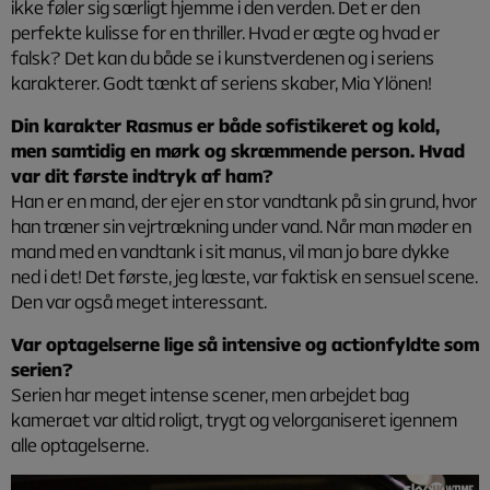
ikke føler sig særligt hjemme i den verden. Det er den
perfekte kulisse for en thriller. Hvad er ægte og hvad er
falsk? Det kan du både se i kunstverdenen og i seriens
karakterer. Godt tænkt af seriens skaber, Mia Ylönen!
Din karakter Rasmus er både sofistikeret og kold,
men samtidig en mørk og skræmmende person. Hvad
var dit første indtryk af ham?
Han er en mand, der ejer en stor vandtank på sin grund, hvor
han træner sin vejrtrækning under vand. Når man møder en
mand med en vandtank i sit manus, vil man jo bare dykke
ned i det! Det første, jeg læste, var faktisk en sensuel scene.
Den var også meget interessant.
Var optagelserne lige så intensive og actionfyldte som
serien?
Serien har meget intense scener, men arbejdet bag
kameraet var altid roligt, trygt og velorganiseret igennem
alle optagelserne.